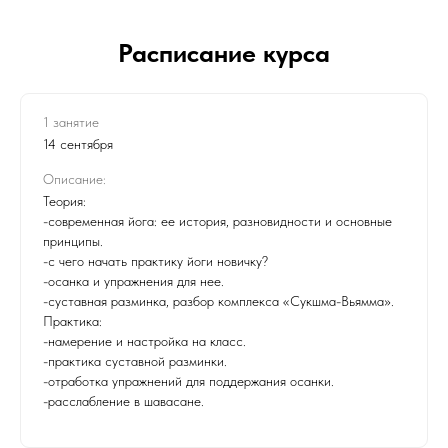
Расписание курса
1 занятие
14 сентября
Описание:
Теория:
-современная йога: ее история, разновидности и основные
принципы.
-с чего начать практику йоги новичку?
-осанка и упражнения для нее.
-суставная разминка, разбор комплекса «Сукшма-Вьямма».
Практика:
-намерение и настройка на класс.
-практика суставной разминки.
-отработка упражнений для поддержания осанки.
-расслабление в шавасане.