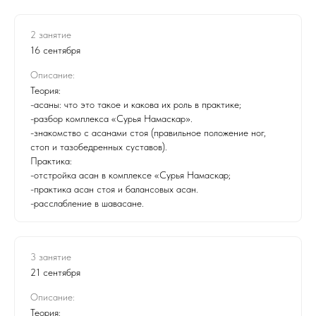
2 занятие
16 сентября
Описание:
Теория:
-асаны: что это такое и какова их роль в практике;
-разбор комплекса «Сурья Намаскар».
-знакомство с асанами стоя (правильное положение ног,
стоп и тазобедренных суставов).
Практика:
-отстройка асан в комплексе «Сурья Намаскар;
-практика асан стоя и балансовых асан.
-расслабление в шавасане.
3 занятие
21 сентября
Описание:
Теория: