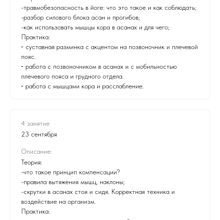
-травмобезопасность в йоге: что это такое и как соблюдать;
-разбор силового блока асан и прогибов;
-как использовать мышцы кора в асанах и для чего;
Практика:
⁃ суставная разминка с акцентом на позвоночник и плечевой
пояс.
⁃ работа с позвоночником в асанах и с мобильностью
плечевого пояса и грудного отдела.
⁃ работа с мышцами кора и расслабление.
4 занятие
23 сентября
Описание:
Теория:
-что такое принцип компенсации?
-правила вытяжения мышц, наклоны;
-скрутки в асанах стоя и сидя. Корректная техника и
воздействие на организм.
Практика: