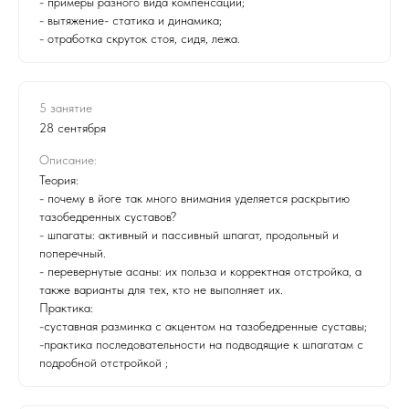
- примеры разного вида компенсаций;
- вытяжение- статика и динамика;
- отработка скруток стоя, сидя, лежа.
5 занятие
28 сентября
Описание:
Теория:
- почему в йоге так много внимания уделяется раскрытию
тазобедренных суставов?
- шпагаты: активный и пассивный шпагат, продольный и
поперечный.
- перевернутые асаны: их польза и корректная отстройка, а
также варианты для тех, кто не выполняет их.
Практика:
-суставная разминка с акцентом на тазобедренные суставы;
-практика последовательности на подводящие к шпагатам с
подробной отстройкой ;