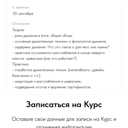
6 занятие
30 сентября
Описание:
Теория:
- роль дыхания в йоге, общий обзор.
- основные дыхательные техники и физиология дыхания;
- задержки дыхания. Что это такое и для чего они нужны?
- практика осознанного расслабления в конце каждого
класса- шавасана (как это работает?)
Практика:
- отработка дыхательных техник (капалабхати, уджайи,
бхастрика и т.п.);
- медитация и расслабление в шавасане;
- подведение итогов и вручение сертификатов.
Записаться на Курс
Оставьте свои данные для записи на Курс и
уточнения информации