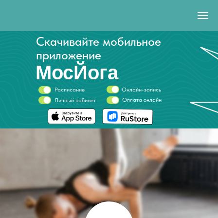
Скачивайте мобильное
приложение
МосЙога
Расписание
Онлайн-запись
Оплата онлайн
Личный кабинет