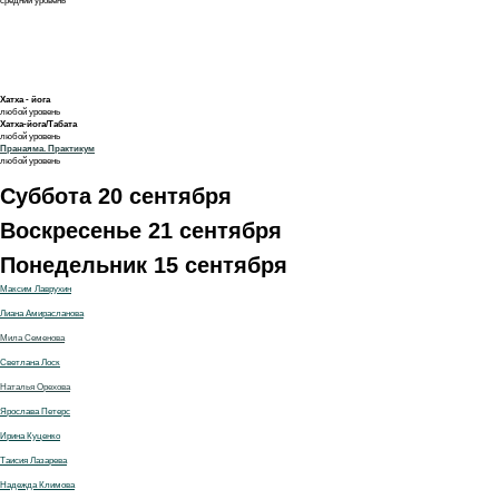
средний уровень
Хатха - йога
любой уровень
Хатха-йога/Табата
любой уровень
Пранаяма. Практикум
любой уровень
Суббота 20 сентября
Воскресенье 21 сентября
Понедельник 15 сентября
Максим Лаврухин
Лиана Амирасланова
Мила Семенова
Светлана Лоск
Наталья Орехова
Ярослава Петерс
Ирина Куценко
Таисия Лазарева
Надежда Климова