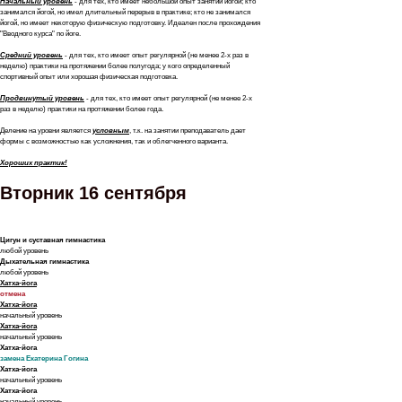
Начальный уровень
- для тех, кто имеет небольшой опыт занятий йогой; кто
занимался йогой, но имел длительный перерыв в практике; кто не занимался
йогой, но имеет некоторую физическую подготовку. Идеален после прохождения
"Вводного курса" по йоге.
Средний уровень
- для тех, кто имеет опыт регулярной (не менее 2-х раз в
неделю) практики на протяжении более полугода; у кого определенный
спортивный опыт или хорошая физическая подготовка.
Продвинутый уровень
- для тех, кто имеет опыт регулярной (не менее 2-х
раз в неделю) практики на протяжении более года.
Деление на уровни является
условным
, т.к.
на занятии преподаватель дает
формы с возможностью как усложнения, так и облегченного варианта.
Хороших практик!
Вторник 16 сентября
Цигун и суставная гимнастика
любой уровень
Дыхательная гимнастика
любой уровень
Хатха-йога
отмена
Хатха-йога
начальный уровень
Хатха-йога
начальный уровень
Хатха-йога
замена Екатерина Гогина
Хатха-йога
начальный уровень
Хатха-йога
начальный уровень