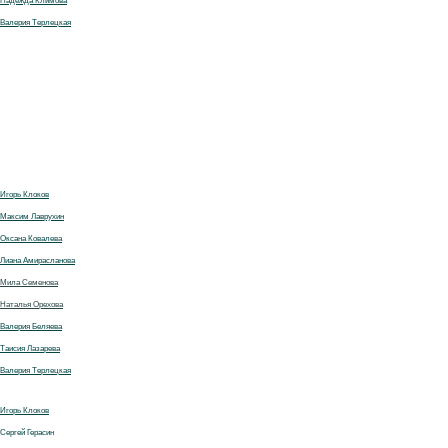
Надежда Климова
Валерия Терлецкая
Игорь Клоков
Максим Лаврухин
Оксана Ковалева
Лиана Амирасланова
Мила Семенова
Наталья Орехова
Валерия Беляева
Т
аисия Лазарева
Валерия Терлецкая
Игорь Клоков
Сергей Герасин