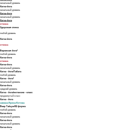
начальный уровень
Хатха-йога
начальный уровень
Хатха-йога
начальный уровень
Хатха-йога
отмена
Здоровая спина
любой уровень
Хатха-йога
отмена
Бережная йога*
любой уровень
Хатха-йога
отмена
Хатха-йога
начальный уровень
Хатха - йога/Табата
любой уровень
Хатха - йога*
начальный уровень
Хатха-йога
средний уровень
Хатха - йога/интенсив - класс
продвинутый класс
Хатха - йога
замена Ирина Котова
Веер Тайцзи/52 форма
любой уровень
Хатха-йога
начальный уровень
Хатха-йога
начальный уровень
Хатха-йога