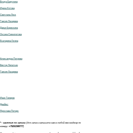
Влада Барулина
Ирина Котова
Светлана Лоск
Таисия Лазарева
Дарья Борискина
Оксана Семилетова
Екатерина Гогина
Александра Петрова
Виктор Липаткин
Т
аисия Лазарева
Иван Тенеров
Джеймс
Ярослава Петерс
* - занятия по записи
(для записи напишите нам в любой мессенджер по
номеру:
+79261588777
)