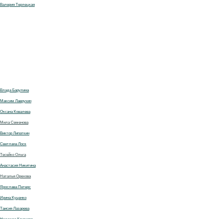
Валерия Терлецкая
Влада Барулина
Максим Лаврухин
Оксана Ковалева
Мила Семенова
Виктор Липаткин
Светлана Лоск
Тесейко Ольга
Анастасия Никитина
Наталья Орехова
Ярослава Петерс
Ирина Куценко
Таисия Лазарева