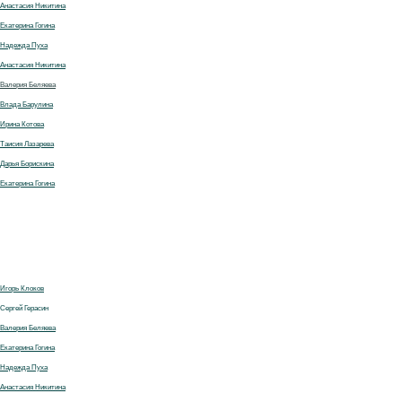
Анастасия Никитина
Екатерина Гогина
Надежда Пуха
Анастасия Никитина
Валерия Беляева
Влада Барулина
Ирина Котова
Таисия Лазарева
Дарья Борискина
Екатерина Гогина
Игорь Клоков
Сергей Герасин
Валерия Беляева
Екатерина Гогина
Надежда Пуха
Анастасия Никитина