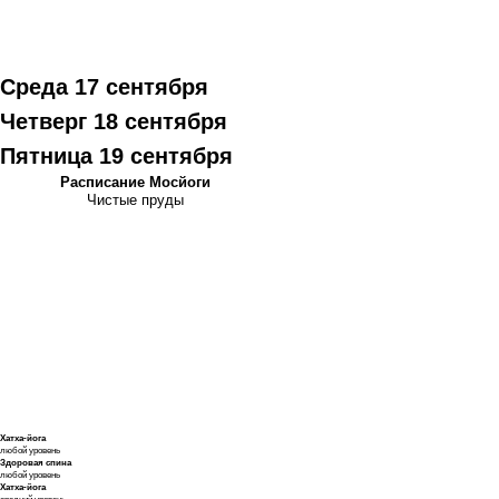
Среда 17 сентября
Курс подготовки
преподавателей
Четверг 18 сентября
и углубленного
Пятница 19 сентября
изучения йоги
Расписание Мосйоги
Чистые пруды
Хатха-йога
любой уровень
Здоровая спина
любой уровень
Хатха-йога